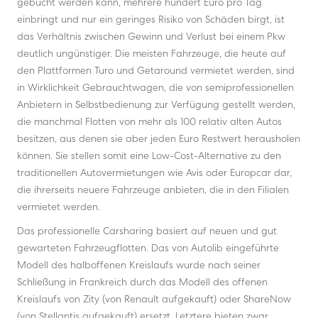
gebucht werden kann, mehrere hundert Euro pro Tag
einbringt und nur ein geringes Risiko von Schäden birgt, ist
das Verhältnis zwischen Gewinn und Verlust bei einem Pkw
deutlich ungünstiger. Die meisten Fahrzeuge, die heute auf
den Plattformen Turo und Getaround vermietet werden, sind
in Wirklichkeit Gebrauchtwagen, die von semiprofessionellen
Anbietern in Selbstbedienung zur Verfügung gestellt werden,
die manchmal Flotten von mehr als 100 relativ alten Autos
besitzen, aus denen sie aber jeden Euro Restwert herausholen
können. Sie stellen somit eine Low-Cost-Alternative zu den
traditionellen Autovermietungen wie Avis oder Europcar dar,
die ihrerseits neuere Fahrzeuge anbieten, die in den Filialen
vermietet werden.
Das professionelle Carsharing basiert auf neuen und gut
gewarteten Fahrzeugflotten. Das von Autolib eingeführte
Modell des halboffenen Kreislaufs wurde nach seiner
Schließung in Frankreich durch das Modell des offenen
Kreislaufs von Zity (von Renault aufgekauft) oder ShareNow
(von Stellantis aufgekauft) ersetzt. Letztere bieten zwar